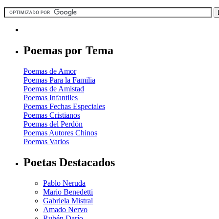
Poemas por Tema
Poemas de Amor
Poemas Para la Familia
Poemas de Amistad
Poemas Infantiles
Poemas Fechas Especiales
Poemas Cristianos
Poemas del Perdón
Poemas Autores Chinos
Poemas Varios
Poetas Destacados
Pablo Neruda
Mario Benedetti
Gabriela Mistral
Amado Nervo
Rubén Darío