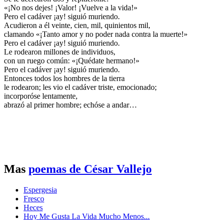
«¡No nos dejes! ¡Valor! ¡Vuelve a la vida!»
Pero el cadáver ¡ay! siguió muriendo.
Acudieron a él veinte, cien, mil, quinientos mil,
clamando «¡Tanto amor y no poder nada contra la muerte!»
Pero el cadáver ¡ay! siguió muriendo.
Le rodearon millones de individuos,
con un ruego común: «¡Quédate hermano!»
Pero el cadáver ¡ay! siguió muriendo.
Entonces todos los hombres de la tierra
le rodearon; les vio el cadáver triste, emocionado;
incorporóse lentamente,
abrazó al primer hombre; echóse a andar…
Mas
poemas de César Vallejo
Espergesia
Fresco
Heces
Hoy Me Gusta La Vida Mucho Menos...