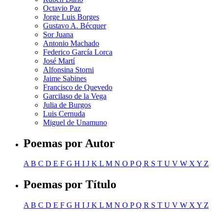
Octavio Paz
Jorge Luis Borges
Gustavo A. Bécquer
Sor Juana
Antonio Machado
Federico García Lorca
José Martí
Alfonsina Storni
Jaime Sabines
Francisco de Quevedo
Garcilaso de la Vega
Julia de Burgos
Luis Cernuda
Miguel de Unamuno
Poemas por Autor
A
B
C
D
E
F
G
H
I
J
K
L
M
N
O
P
Q
R
S
T
U
V
W
X
Y
Z
Poemas por Título
A
B
C
D
E
F
G
H
I
J
K
L
M
N
O
P
Q
R
S
T
U
V
W
X
Y
Z