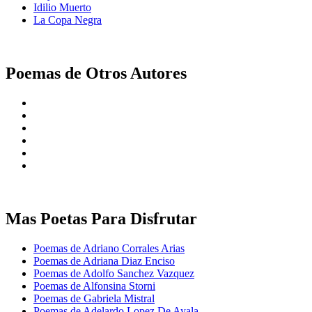
Idilio Muerto
La Copa Negra
Poemas de Otros Autores
Mas Poetas Para Disfrutar
Poemas de Adriano Corrales Arias
Poemas de Adriana Diaz Enciso
Poemas de Adolfo Sanchez Vazquez
Poemas de Alfonsina Storni
Poemas de Gabriela Mistral
Poemas de Adelardo Lopez De Ayala