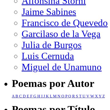
Alfonsina Storni
Jaime Sabines
Francisco de Quevedo
Garcilaso de la Vega
Julia de Burgos
Luis Cernuda
Miguel de Unamuno
Poemas por Autor
A
B
C
D
E
F
G
H
I
J
K
L
M
N
O
P
Q
R
S
T
U
V
W
X
Y
Z
Poemas por Título