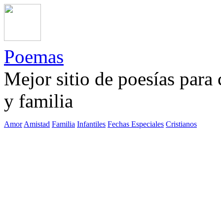
Poemas
Mejor sitio de poesías para
y familia
Amor
Amistad
Familia
Infantiles
Fechas Especiales
Cristianos