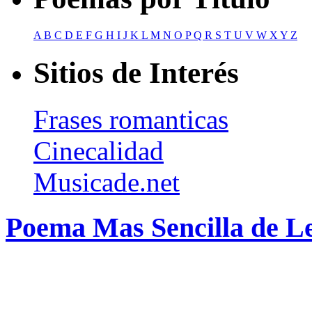
A
B
C
D
E
F
G
H
I
J
K
L
M
N
O
P
Q
R
S
T
U
V
W
X
Y
Z
Sitios de Interés
Frases romanticas
Cinecalidad
Musicade.net
Poema Mas Sencilla de Le