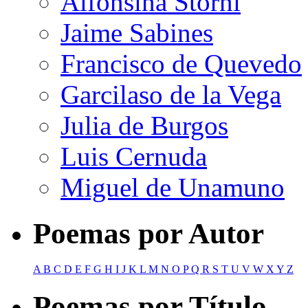
Alfonsina Storni
Jaime Sabines
Francisco de Quevedo
Garcilaso de la Vega
Julia de Burgos
Luis Cernuda
Miguel de Unamuno
Poemas por Autor
A
B
C
D
E
F
G
H
I
J
K
L
M
N
O
P
Q
R
S
T
U
V
W
X
Y
Z
Poemas por Título