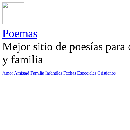
Poemas
Mejor sitio de poesías para
y familia
Amor
Amistad
Familia
Infantiles
Fechas Especiales
Cristianos