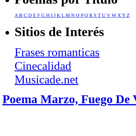
A
B
C
D
E
F
G
H
I
J
K
L
M
N
O
P
Q
R
S
T
U
V
W
X
Y
Z
Sitios de Interés
Frases romanticas
Cinecalidad
Musicade.net
Poema Marzo, Fuego De V