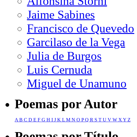
Alfonsina Storni
Jaime Sabines
Francisco de Quevedo
Garcilaso de la Vega
Julia de Burgos
Luis Cernuda
Miguel de Unamuno
Poemas por Autor
A
B
C
D
E
F
G
H
I
J
K
L
M
N
O
P
Q
R
S
T
U
V
W
X
Y
Z
Poemas por Título