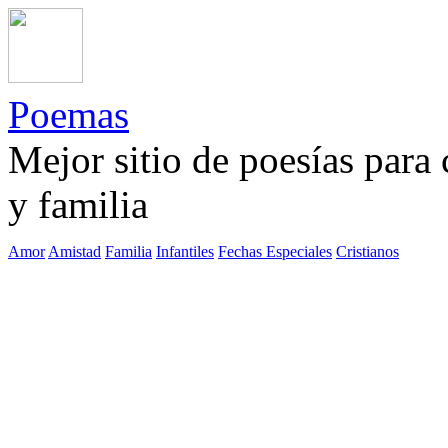
Poemas
Mejor sitio de poesías para
y familia
Amor
Amistad
Familia
Infantiles
Fechas Especiales
Cristianos