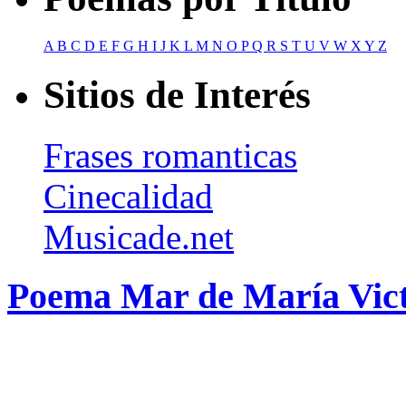
A
B
C
D
E
F
G
H
I
J
K
L
M
N
O
P
Q
R
S
T
U
V
W
X
Y
Z
Sitios de Interés
Frases romanticas
Cinecalidad
Musicade.net
Poema Mar de María Vict