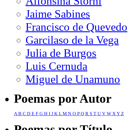
Alfonsina Storni
Jaime Sabines
Francisco de Quevedo
Garcilaso de la Vega
Julia de Burgos
Luis Cernuda
Miguel de Unamuno
Poemas por Autor
A
B
C
D
E
F
G
H
I
J
K
L
M
N
O
P
Q
R
S
T
U
V
W
X
Y
Z
Poemas por Título