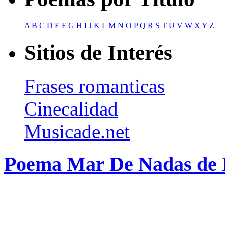
A
B
C
D
E
F
G
H
I
J
K
L
M
N
O
P
Q
R
S
T
U
V
W
X
Y
Z
Sitios de Interés
Frases romanticas
Cinecalidad
Musicade.net
Poema Mar De Nadas de D