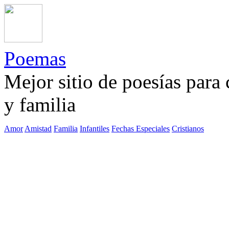
Poemas
Mejor sitio de poesías para
y familia
Amor
Amistad
Familia
Infantiles
Fechas Especiales
Cristianos