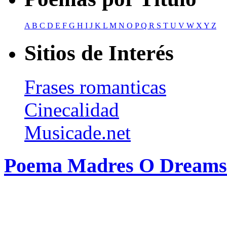
A
B
C
D
E
F
G
H
I
J
K
L
M
N
O
P
Q
R
S
T
U
V
W
X
Y
Z
Sitios de Interés
Frases romanticas
Cinecalidad
Musicade.net
Poema Madres O Dreams 