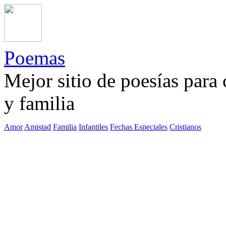
Poemas
Mejor sitio de poesías para
y familia
Amor
Amistad
Familia
Infantiles
Fechas Especiales
Cristianos