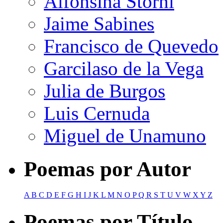
Alfonsina Storni
Jaime Sabines
Francisco de Quevedo
Garcilaso de la Vega
Julia de Burgos
Luis Cernuda
Miguel de Unamuno
Poemas por Autor
A
B
C
D
E
F
G
H
I
J
K
L
M
N
O
P
Q
R
S
T
U
V
W
X
Y
Z
Poemas por Título