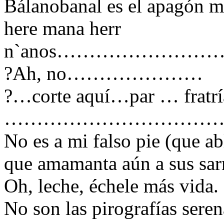
Bálanobanal es el apagón m
here mana herr
n`anos………………
?Ah, no…………………
?…corte aquí…par … fratrí
…………………………………..c
No es a mi falso pie (que ab
que amamanta aún a sus sar
Oh, leche, échele más vida.
No son las pirografías seren