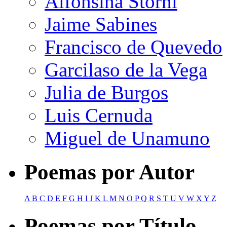
Alfonsina Storni
Jaime Sabines
Francisco de Quevedo
Garcilaso de la Vega
Julia de Burgos
Luis Cernuda
Miguel de Unamuno
Poemas por Autor
A
B
C
D
E
F
G
H
I
J
K
L
M
N
O
P
Q
R
S
T
U
V
W
X
Y
Z
Poemas por Título