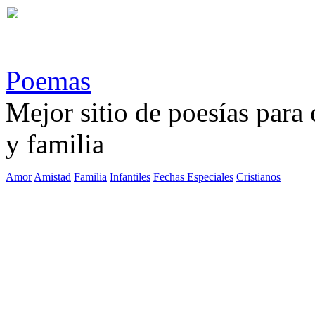
Poemas
Mejor sitio de poesías para
y familia
Amor
Amistad
Familia
Infantiles
Fechas Especiales
Cristianos