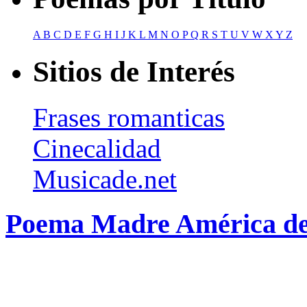
A
B
C
D
E
F
G
H
I
J
K
L
M
N
O
P
Q
R
S
T
U
V
W
X
Y
Z
Sitios de Interés
Frases romanticas
Cinecalidad
Musicade.net
Poema Madre América de