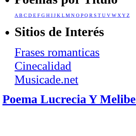
A
B
C
D
E
F
G
H
I
J
K
L
M
N
O
P
Q
R
S
T
U
V
W
X
Y
Z
Sitios de Interés
Frases romanticas
Cinecalidad
Musicade.net
Poema Lucrecia Y Melibe