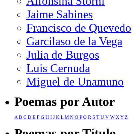
Alfonsina Storni
Jaime Sabines
Francisco de Quevedo
Garcilaso de la Vega
Julia de Burgos
Luis Cernuda
Miguel de Unamuno
Poemas por Autor
A
B
C
D
E
F
G
H
I
J
K
L
M
N
O
P
Q
R
S
T
U
V
W
X
Y
Z
Poemas por Título