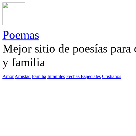
Poemas
Mejor sitio de poesías para
y familia
Amor
Amistad
Familia
Infantiles
Fechas Especiales
Cristianos