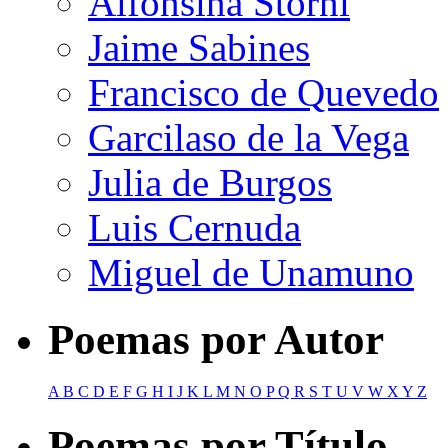
Alfonsina Storni
Jaime Sabines
Francisco de Quevedo
Garcilaso de la Vega
Julia de Burgos
Luis Cernuda
Miguel de Unamuno
Poemas por Autor
A
B
C
D
E
F
G
H
I
J
K
L
M
N
O
P
Q
R
S
T
U
V
W
X
Y
Z
Poemas por Título