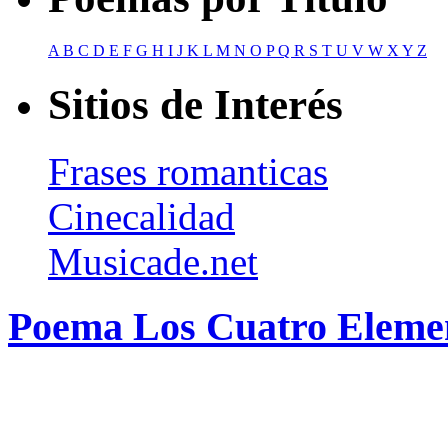
A
B
C
D
E
F
G
H
I
J
K
L
M
N
O
P
Q
R
S
T
U
V
W
X
Y
Z
Sitios de Interés
Frases romanticas
Cinecalidad
Musicade.net
Poema Los Cuatro Elemen