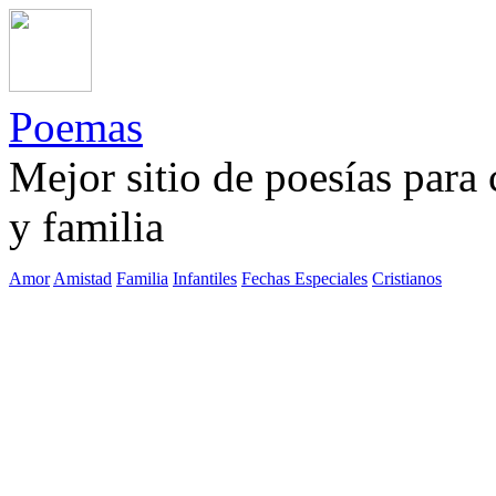
Poemas
Mejor sitio de poesías para
y familia
Amor
Amistad
Familia
Infantiles
Fechas Especiales
Cristianos