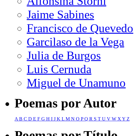
Alfonsina Storni
Jaime Sabines
Francisco de Quevedo
Garcilaso de la Vega
Julia de Burgos
Luis Cernuda
Miguel de Unamuno
Poemas por Autor
A
B
C
D
E
F
G
H
I
J
K
L
M
N
O
P
Q
R
S
T
U
V
W
X
Y
Z
Poemas por Título