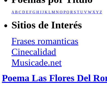
A
B
C
D
E
F
G
H
I
J
K
L
M
N
O
P
Q
R
S
T
U
V
W
X
Y
Z
Sitios de Interés
Frases romanticas
Cinecalidad
Musicade.net
Poema Las Flores Del Ro