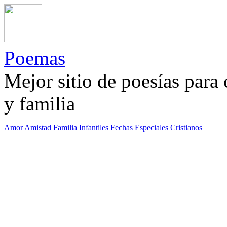
Poemas
Mejor sitio de poesías para
y familia
Amor
Amistad
Familia
Infantiles
Fechas Especiales
Cristianos