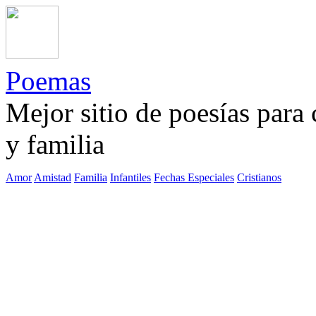
Poemas
Mejor sitio de poesías para
y familia
Amor
Amistad
Familia
Infantiles
Fechas Especiales
Cristianos