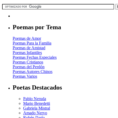
Poemas por Tema
Poemas de Amor
Poemas Para la Familia
Poemas de Amistad
Poemas Infantiles
Poemas Fechas Especiales
Poemas Cristianos
Poemas del Perdón
Poemas Autores Chinos
Poemas Varios
Poetas Destacados
Pablo Neruda
Mario Benedetti
Gabriela Mistral
Amado Nervo
Rubén Darío