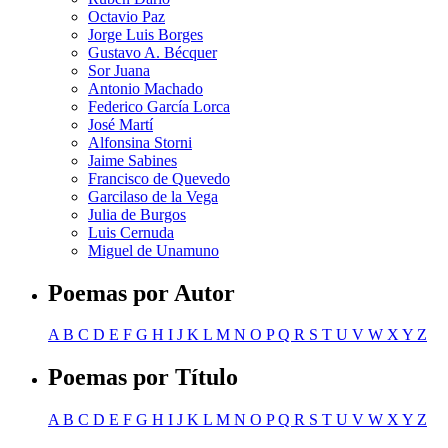
Octavio Paz
Jorge Luis Borges
Gustavo A. Bécquer
Sor Juana
Antonio Machado
Federico García Lorca
José Martí
Alfonsina Storni
Jaime Sabines
Francisco de Quevedo
Garcilaso de la Vega
Julia de Burgos
Luis Cernuda
Miguel de Unamuno
Poemas por Autor
A
B
C
D
E
F
G
H
I
J
K
L
M
N
O
P
Q
R
S
T
U
V
W
X
Y
Z
Poemas por Título
A
B
C
D
E
F
G
H
I
J
K
L
M
N
O
P
Q
R
S
T
U
V
W
X
Y
Z