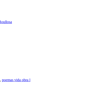
Boullosa
,
poemas vida obra l