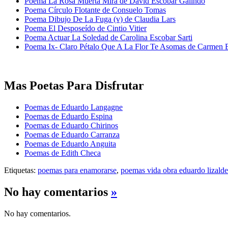
Poema La Rosa Muerta Mira de David Escobar Galindo
Poema Círculo Flotante de Consuelo Tomas
Poema Dibujo De La Fuga (v) de Claudia Lars
Poema El Desposeído de Cintio Vitier
Poema Actuar La Soledad de Carolina Escobar Sarti
Poema Ix- Claro Pétalo Que A La Flor Te Asomas de Carmen 
Mas Poetas Para Disfrutar
Poemas de Eduardo Langagne
Poemas de Eduardo Espina
Poemas de Eduardo Chirinos
Poemas de Eduardo Carranza
Poemas de Eduardo Anguita
Poemas de Edith Checa
Etiquetas:
poemas para enamorarse
,
poemas vida obra eduardo lizalde
No hay comentarios
»
No hay comentarios.