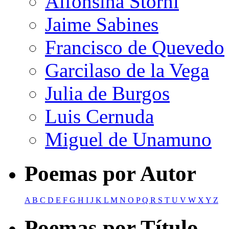
Alfonsina Storni
Jaime Sabines
Francisco de Quevedo
Garcilaso de la Vega
Julia de Burgos
Luis Cernuda
Miguel de Unamuno
Poemas por Autor
A
B
C
D
E
F
G
H
I
J
K
L
M
N
O
P
Q
R
S
T
U
V
W
X
Y
Z
Poemas por Título