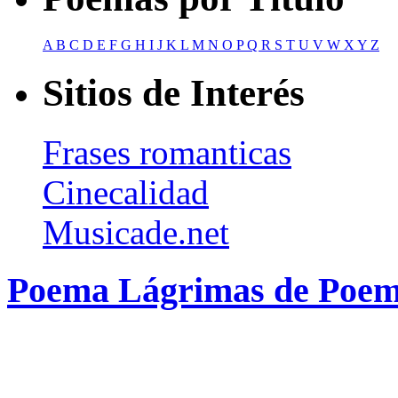
A
B
C
D
E
F
G
H
I
J
K
L
M
N
O
P
Q
R
S
T
U
V
W
X
Y
Z
Sitios de Interés
Frases romanticas
Cinecalidad
Musicade.net
Poema Lágrimas de Poem