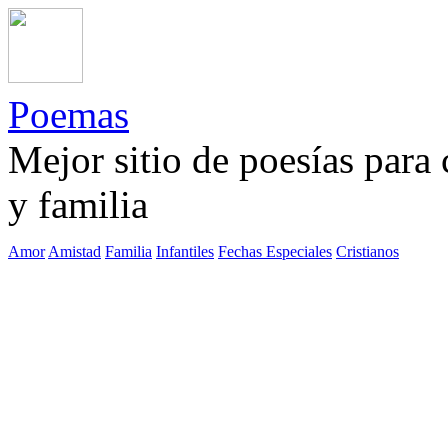
Poemas
Mejor sitio de poesías para
y familia
Amor
Amistad
Familia
Infantiles
Fechas Especiales
Cristianos