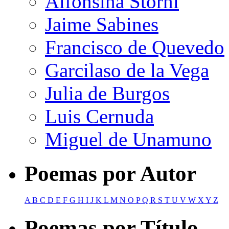
Alfonsina Storni
Jaime Sabines
Francisco de Quevedo
Garcilaso de la Vega
Julia de Burgos
Luis Cernuda
Miguel de Unamuno
Poemas por Autor
A
B
C
D
E
F
G
H
I
J
K
L
M
N
O
P
Q
R
S
T
U
V
W
X
Y
Z
Poemas por Título