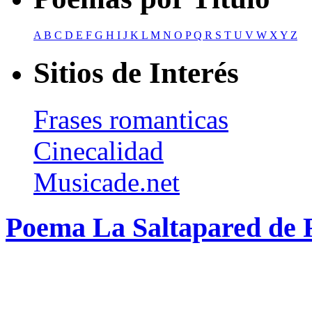
A
B
C
D
E
F
G
H
I
J
K
L
M
N
O
P
Q
R
S
T
U
V
W
X
Y
Z
Sitios de Interés
Frases romanticas
Cinecalidad
Musicade.net
Poema La Saltapared de