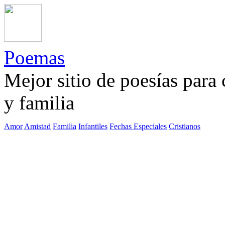
Poemas
Mejor sitio de poesías para
y familia
Amor
Amistad
Familia
Infantiles
Fechas Especiales
Cristianos