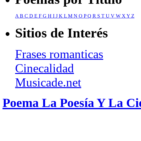
A
B
C
D
E
F
G
H
I
J
K
L
M
N
O
P
Q
R
S
T
U
V
W
X
Y
Z
Sitios de Interés
Frases romanticas
Cinecalidad
Musicade.net
Poema La Poesía Y La Ci