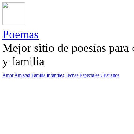
Poemas
Mejor sitio de poesías para
y familia
Amor
Amistad
Familia
Infantiles
Fechas Especiales
Cristianos