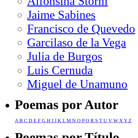
Alfonsina Storni
Jaime Sabines
Francisco de Quevedo
Garcilaso de la Vega
Julia de Burgos
Luis Cernuda
Miguel de Unamuno
Poemas por Autor
A
B
C
D
E
F
G
H
I
J
K
L
M
N
O
P
Q
R
S
T
U
V
W
X
Y
Z
Poemas por Título