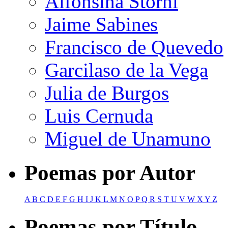
Alfonsina Storni
Jaime Sabines
Francisco de Quevedo
Garcilaso de la Vega
Julia de Burgos
Luis Cernuda
Miguel de Unamuno
Poemas por Autor
A
B
C
D
E
F
G
H
I
J
K
L
M
N
O
P
Q
R
S
T
U
V
W
X
Y
Z
Poemas por Título