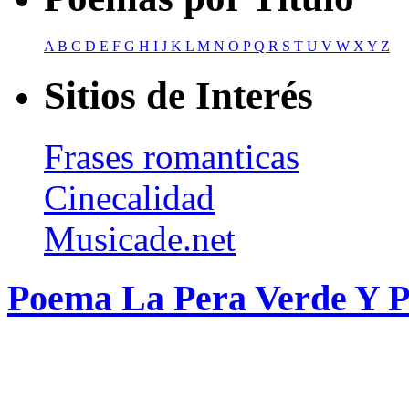
A
B
C
D
E
F
G
H
I
J
K
L
M
N
O
P
Q
R
S
T
U
V
W
X
Y
Z
Sitios de Interés
Frases romanticas
Cinecalidad
Musicade.net
Poema La Pera Verde Y P