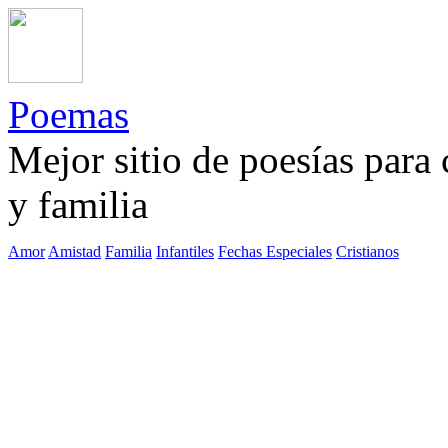
Poemas
Mejor sitio de poesías para
y familia
Amor
Amistad
Familia
Infantiles
Fechas Especiales
Cristianos