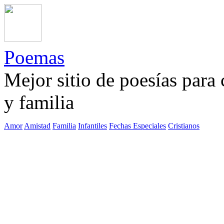
Poemas
Mejor sitio de poesías para
y familia
Amor
Amistad
Familia
Infantiles
Fechas Especiales
Cristianos