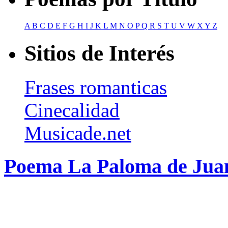
A
B
C
D
E
F
G
H
I
J
K
L
M
N
O
P
Q
R
S
T
U
V
W
X
Y
Z
Sitios de Interés
Frases romanticas
Cinecalidad
Musicade.net
Poema La Paloma de Jua