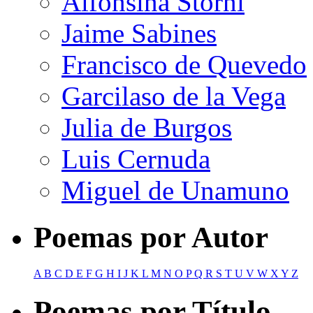
Alfonsina Storni
Jaime Sabines
Francisco de Quevedo
Garcilaso de la Vega
Julia de Burgos
Luis Cernuda
Miguel de Unamuno
Poemas por Autor
A
B
C
D
E
F
G
H
I
J
K
L
M
N
O
P
Q
R
S
T
U
V
W
X
Y
Z
Poemas por Título