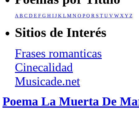
A
B
C
D
E
F
G
H
I
J
K
L
M
N
O
P
Q
R
S
T
U
V
W
X
Y
Z
Sitios de Interés
Frases romanticas
Cinecalidad
Musicade.net
Poema La Muerta De Marf