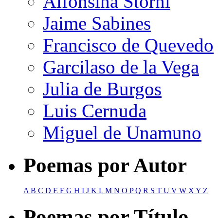
Alfonsina Storni
Jaime Sabines
Francisco de Quevedo
Garcilaso de la Vega
Julia de Burgos
Luis Cernuda
Miguel de Unamuno
Poemas por Autor
A
B
C
D
E
F
G
H
I
J
K
L
M
N
O
P
Q
R
S
T
U
V
W
X
Y
Z
Poemas por Título