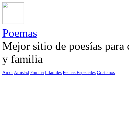
Poemas
Mejor sitio de poesías para
y familia
Amor
Amistad
Familia
Infantiles
Fechas Especiales
Cristianos