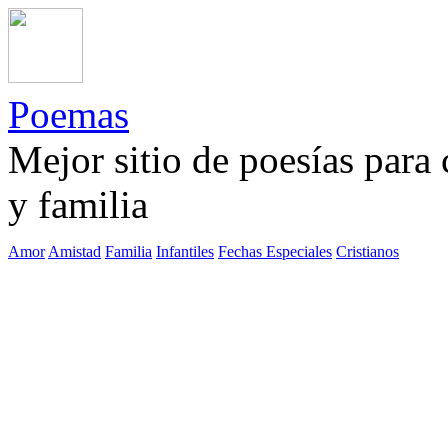
Poemas
Mejor sitio de poesías para
y familia
Amor
Amistad
Familia
Infantiles
Fechas Especiales
Cristianos