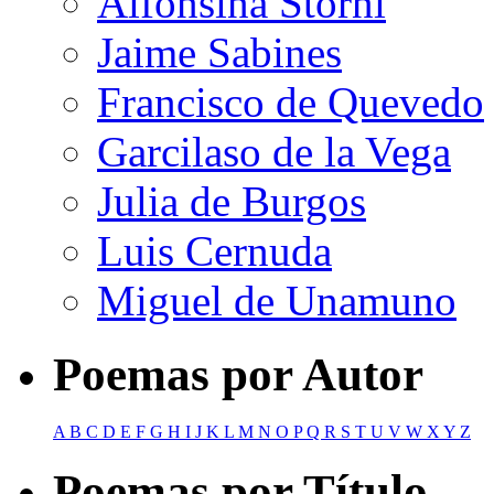
Alfonsina Storni
Jaime Sabines
Francisco de Quevedo
Garcilaso de la Vega
Julia de Burgos
Luis Cernuda
Miguel de Unamuno
Poemas por Autor
A
B
C
D
E
F
G
H
I
J
K
L
M
N
O
P
Q
R
S
T
U
V
W
X
Y
Z
Poemas por Título