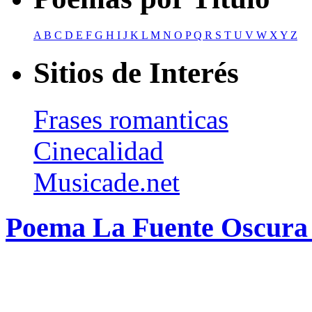
A
B
C
D
E
F
G
H
I
J
K
L
M
N
O
P
Q
R
S
T
U
V
W
X
Y
Z
Sitios de Interés
Frases romanticas
Cinecalidad
Musicade.net
Poema La Fuente Oscura 