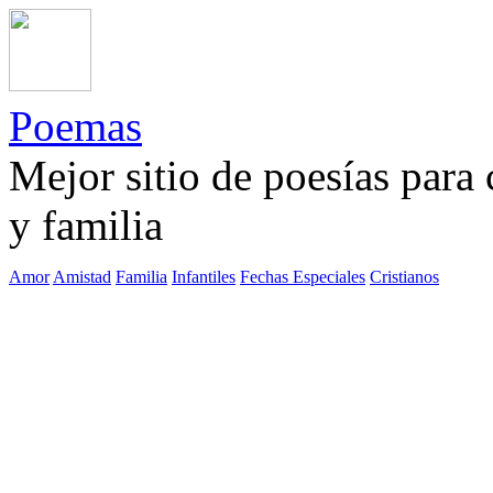
Poemas
Mejor sitio de poesías para
y familia
Amor
Amistad
Familia
Infantiles
Fechas Especiales
Cristianos