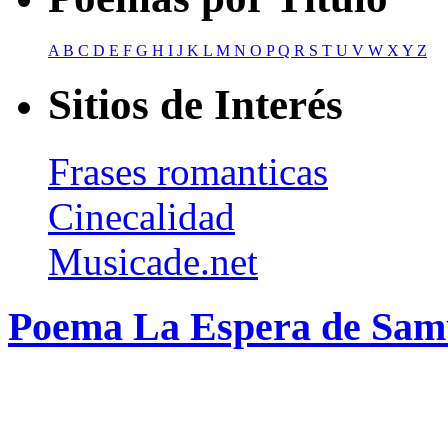
A
B
C
D
E
F
G
H
I
J
K
L
M
N
O
P
Q
R
S
T
U
V
W
X
Y
Z
Sitios de Interés
Frases romanticas
Cinecalidad
Musicade.net
Poema La Espera de Sam