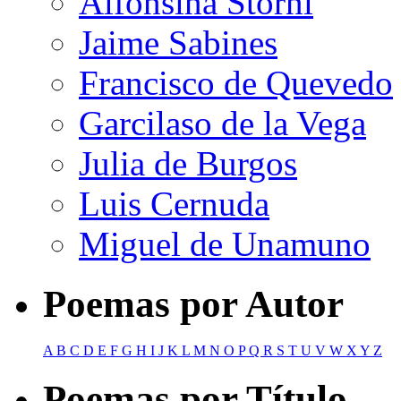
Alfonsina Storni
Jaime Sabines
Francisco de Quevedo
Garcilaso de la Vega
Julia de Burgos
Luis Cernuda
Miguel de Unamuno
Poemas por Autor
A
B
C
D
E
F
G
H
I
J
K
L
M
N
O
P
Q
R
S
T
U
V
W
X
Y
Z
Poemas por Título