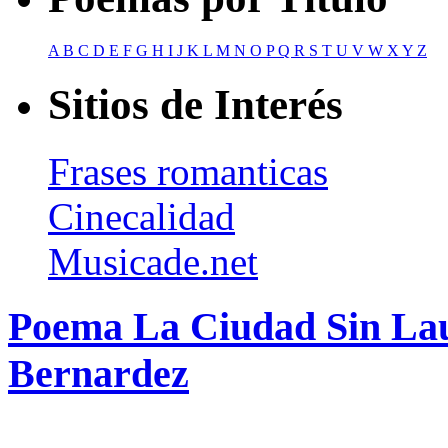
A
B
C
D
E
F
G
H
I
J
K
L
M
N
O
P
Q
R
S
T
U
V
W
X
Y
Z
Sitios de Interés
Frases romanticas
Cinecalidad
Musicade.net
Poema La Ciudad Sin Lau
Bernardez