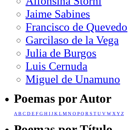
Alfonsina Storni
Jaime Sabines
Francisco de Quevedo
Garcilaso de la Vega
Julia de Burgos
Luis Cernuda
Miguel de Unamuno
Poemas por Autor
A
B
C
D
E
F
G
H
I
J
K
L
M
N
O
P
Q
R
S
T
U
V
W
X
Y
Z
Poemas por Título