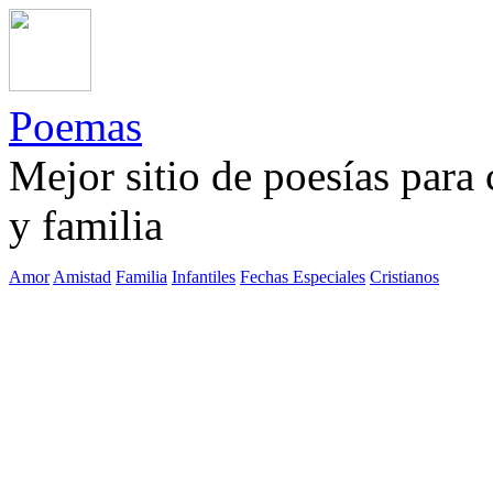
Poemas
Mejor sitio de poesías para
y familia
Amor
Amistad
Familia
Infantiles
Fechas Especiales
Cristianos