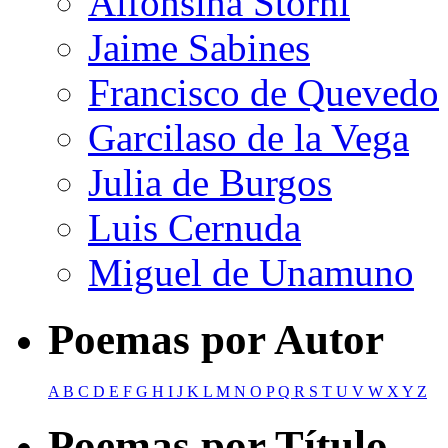
Alfonsina Storni
Jaime Sabines
Francisco de Quevedo
Garcilaso de la Vega
Julia de Burgos
Luis Cernuda
Miguel de Unamuno
Poemas por Autor
A
B
C
D
E
F
G
H
I
J
K
L
M
N
O
P
Q
R
S
T
U
V
W
X
Y
Z
Poemas por Título