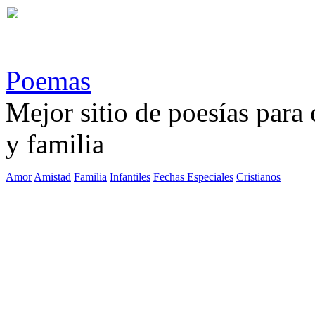
Poemas
Mejor sitio de poesías para
y familia
Amor
Amistad
Familia
Infantiles
Fechas Especiales
Cristianos