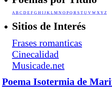
A
B
C
D
E
F
G
H
I
J
K
L
M
N
O
P
Q
R
S
T
U
V
W
X
Y
Z
Sitios de Interés
Frases romanticas
Cinecalidad
Musicade.net
Poema Isotermia de Mari