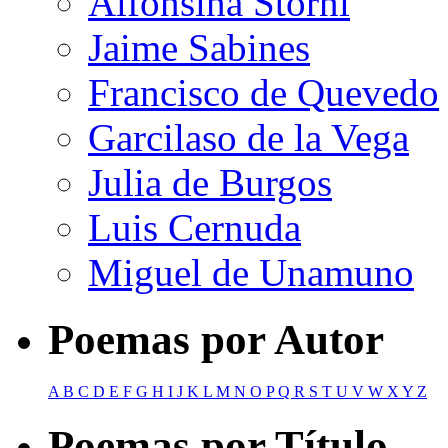
Alfonsina Storni
Jaime Sabines
Francisco de Quevedo
Garcilaso de la Vega
Julia de Burgos
Luis Cernuda
Miguel de Unamuno
Poemas por Autor
A
B
C
D
E
F
G
H
I
J
K
L
M
N
O
P
Q
R
S
T
U
V
W
X
Y
Z
Poemas por Título