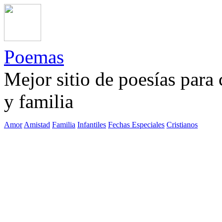
Poemas
Mejor sitio de poesías para
y familia
Amor
Amistad
Familia
Infantiles
Fechas Especiales
Cristianos