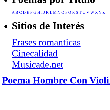
A
B
C
D
E
F
G
H
I
J
K
L
M
N
O
P
Q
R
S
T
U
V
W
X
Y
Z
Sitios de Interés
Frases romanticas
Cinecalidad
Musicade.net
Poema Hombre Con Violí