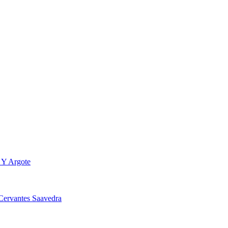
 Y Argote
ervantes Saavedra