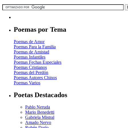
Poemas por Tema
Poemas de Amor
Poemas Para la Familia
Poemas de Amistad
Poemas Infantiles
Poemas Fechas Especiales
Poemas Cristianos
Poemas del Perdón
Poemas Autores Chinos
Poemas Varios
Poetas Destacados
Pablo Neruda
Mario Benedetti
Gabriela Mistral
Amado Nervo
Rubén Darío