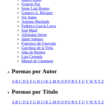
Octavio Paz
Jorge Luis Borges
Gustavo A. Bécquer
Sor Juana
Antonio Machado
Federico García Lorca
José Martí
Alfonsina Storni
Jaime Sabines
Francisco de Quevedo
Garcilaso de la Vega
Julia de Burgos
Luis Cernuda
Miguel de Unamuno
Poemas por Autor
A
B
C
D
E
F
G
H
I
J
K
L
M
N
O
P
Q
R
S
T
U
V
W
X
Y
Z
Poemas por Título
A
B
C
D
E
F
G
H
I
J
K
L
M
N
O
P
Q
R
S
T
U
V
W
X
Y
Z