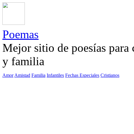
Poemas
Mejor sitio de poesías para
y familia
Amor
Amistad
Familia
Infantiles
Fechas Especiales
Cristianos