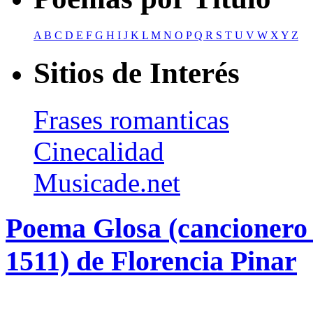
A
B
C
D
E
F
G
H
I
J
K
L
M
N
O
P
Q
R
S
T
U
V
W
X
Y
Z
Sitios de Interés
Frases romanticas
Cinecalidad
Musicade.net
Poema Glosa (cancionero 
1511) de Florencia Pinar