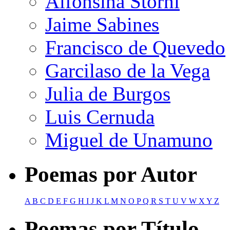
Alfonsina Storni
Jaime Sabines
Francisco de Quevedo
Garcilaso de la Vega
Julia de Burgos
Luis Cernuda
Miguel de Unamuno
Poemas por Autor
A
B
C
D
E
F
G
H
I
J
K
L
M
N
O
P
Q
R
S
T
U
V
W
X
Y
Z
Poemas por Título