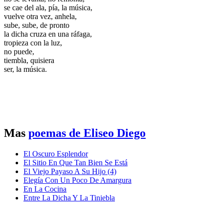
se cae del ala, pía, la música,
vuelve otra vez, anhela,
sube, sube, de pronto
la dicha cruza en una ráfaga,
tropieza con la luz,
no puede,
tiembla, quisiera
ser, la música.
Mas
poemas de Eliseo Diego
El Oscuro Esplendor
El Sitio En Que Tan Bien Se Está
El Viejo Payaso A Su Hijo (4)
Elegía Con Un Poco De Amargura
En La Cocina
Entre La Dicha Y La Tiniebla