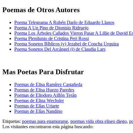
Poemas de Otros Autores
Poema Telegrama A Rubén Darío de Eduardo Llanos
Poema A Un Pino de Dionisio Ridruejo
Poema Los Árboles Callados Vieron Pasar A Lillie de David E
Poema Plenilunio de Cristina Peri Rossi
Poema Sonetos Bíblicos (v) Jezabel de Concha Urquiza
Poema Sonetos Del Arcángel (i) de Claudia Lars
Mas Poetas Para Disfrutar
Poemas de Elisa Ramírez Castañeda
Poemas de Elisa Huezo Paredes
Poemas de Eliodoro Aillón Terán
Poemas de Elina Wechsler
Poemas de Elías Uriarte
Poemas de Elías Nandino
Etiquetas:
poemas para enamorarse
,
poemas vida obra eliseo diego
,
p
Los visitantes encontraron esta página buscando: