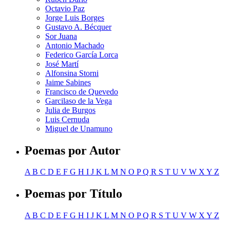
Octavio Paz
Jorge Luis Borges
Gustavo A. Bécquer
Sor Juana
Antonio Machado
Federico García Lorca
José Martí
Alfonsina Storni
Jaime Sabines
Francisco de Quevedo
Garcilaso de la Vega
Julia de Burgos
Luis Cernuda
Miguel de Unamuno
Poemas por Autor
A
B
C
D
E
F
G
H
I
J
K
L
M
N
O
P
Q
R
S
T
U
V
W
X
Y
Z
Poemas por Título
A
B
C
D
E
F
G
H
I
J
K
L
M
N
O
P
Q
R
S
T
U
V
W
X
Y
Z