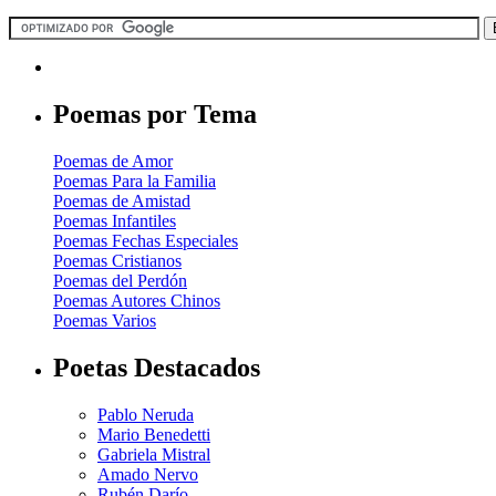
Poemas por Tema
Poemas de Amor
Poemas Para la Familia
Poemas de Amistad
Poemas Infantiles
Poemas Fechas Especiales
Poemas Cristianos
Poemas del Perdón
Poemas Autores Chinos
Poemas Varios
Poetas Destacados
Pablo Neruda
Mario Benedetti
Gabriela Mistral
Amado Nervo
Rubén Darío