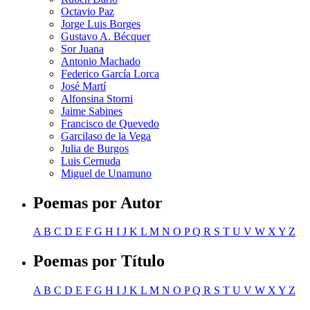
Octavio Paz
Jorge Luis Borges
Gustavo A. Bécquer
Sor Juana
Antonio Machado
Federico García Lorca
José Martí
Alfonsina Storni
Jaime Sabines
Francisco de Quevedo
Garcilaso de la Vega
Julia de Burgos
Luis Cernuda
Miguel de Unamuno
Poemas por Autor
A
B
C
D
E
F
G
H
I
J
K
L
M
N
O
P
Q
R
S
T
U
V
W
X
Y
Z
Poemas por Título
A
B
C
D
E
F
G
H
I
J
K
L
M
N
O
P
Q
R
S
T
U
V
W
X
Y
Z