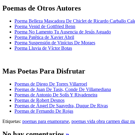
Poemas de Otros Autores
Poema Belleza Mascadora De Chiclet de Ricardo Carballo Cal
Poema Venid de Gottfried Benn
Poema No Lamento Tu Ausencia de Jesús Aguado
Poema Patética de Xavier Abril
Poema Suspensión de Vinícius De Moraes
Poema Lluvia de Víctor Botas
Mas Poetas Para Disfrutar
Poemas de Diego De Torres Villarroel
Poemas de Juan De Tasis, Conde De Villamediana
Poemas de Antonio De Solís Y Rivadeneira
Poemas de Robert Desnos
Poemas de Ángel De Saavedra, Duque De Rivas
Poemas de Fernando De Rojas
Etiquetas:
poemas para enamorarse
,
poemas vida obra carmen diaz ma
No hay comentarios
»