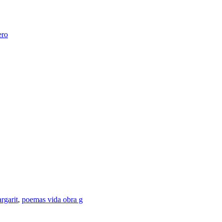
ero
rgarit
,
poemas vida obra g