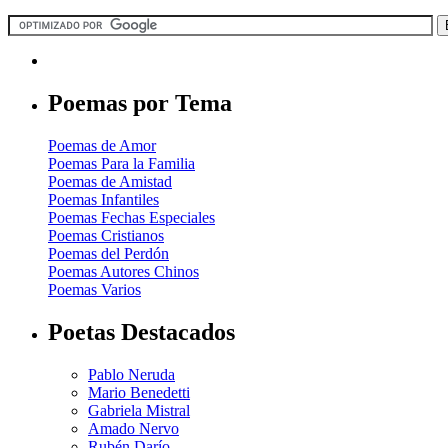
Poemas por Tema
Poemas de Amor
Poemas Para la Familia
Poemas de Amistad
Poemas Infantiles
Poemas Fechas Especiales
Poemas Cristianos
Poemas del Perdón
Poemas Autores Chinos
Poemas Varios
Poetas Destacados
Pablo Neruda
Mario Benedetti
Gabriela Mistral
Amado Nervo
Rubén Darío