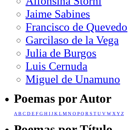
Alfonsina Storni
Jaime Sabines
Francisco de Quevedo
Garcilaso de la Vega
Julia de Burgos
Luis Cernuda
Miguel de Unamuno
Poemas por Autor
A
B
C
D
E
F
G
H
I
J
K
L
M
N
O
P
Q
R
S
T
U
V
W
X
Y
Z
Poemas por Título