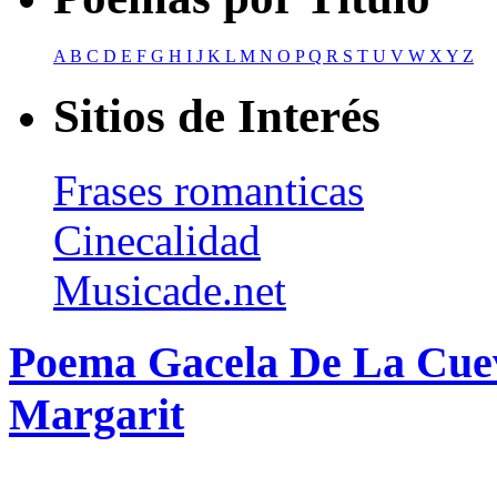
A
B
C
D
E
F
G
H
I
J
K
L
M
N
O
P
Q
R
S
T
U
V
W
X
Y
Z
Sitios de Interés
Frases romanticas
Cinecalidad
Musicade.net
Poema Gacela De La Cue
Margarit