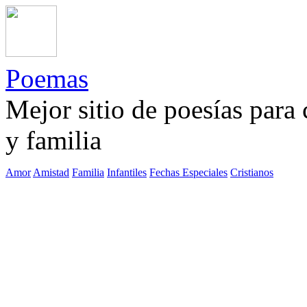
Poemas
Mejor sitio de poesías para
y familia
Amor
Amistad
Familia
Infantiles
Fechas Especiales
Cristianos