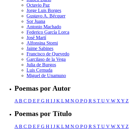
Octavio Paz
Jorge Luis Borges
Gustavo A. Bécquer
Sor Juana
Antonio Machado
Federico García Lorca
José Martí
Alfonsina Storni
Jaime Sabines
Francisco de Quevedo
Garcilaso de la Vega
Julia de Burgos
Luis Cernuda
Miguel de Unamuno
Poemas por Autor
A
B
C
D
E
F
G
H
I
J
K
L
M
N
O
P
Q
R
S
T
U
V
W
X
Y
Z
Poemas por Título
A
B
C
D
E
F
G
H
I
J
K
L
M
N
O
P
Q
R
S
T
U
V
W
X
Y
Z