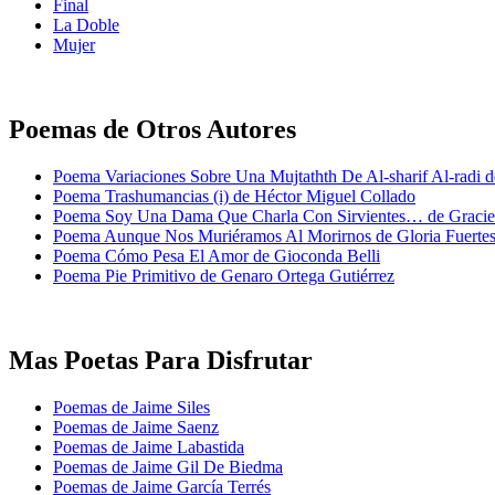
Final
La Doble
Mujer
Poemas de Otros Autores
Poema Variaciones Sobre Una Mujtathth De Al-sharif Al-radi 
Poema Trashumancias (i) de Héctor Miguel Collado
Poema Soy Una Dama Que Charla Con Sirvientes… de Gracie
Poema Aunque Nos Muriéramos Al Morirnos de Gloria Fuerte
Poema Cómo Pesa El Amor de Gioconda Belli
Poema Pie Primitivo de Genaro Ortega Gutiérrez
Mas Poetas Para Disfrutar
Poemas de Jaime Siles
Poemas de Jaime Saenz
Poemas de Jaime Labastida
Poemas de Jaime Gil De Biedma
Poemas de Jaime García Terrés