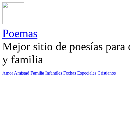
Poemas
Mejor sitio de poesías para
y familia
Amor
Amistad
Familia
Infantiles
Fechas Especiales
Cristianos