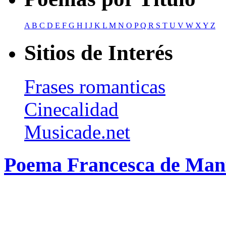
A
B
C
D
E
F
G
H
I
J
K
L
M
N
O
P
Q
R
S
T
U
V
W
X
Y
Z
Sitios de Interés
Frases romanticas
Cinecalidad
Musicade.net
Poema Francesca de Manu