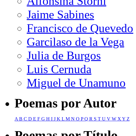
Alfonsina Storni
Jaime Sabines
Francisco de Quevedo
Garcilaso de la Vega
Julia de Burgos
Luis Cernuda
Miguel de Unamuno
Poemas por Autor
A
B
C
D
E
F
G
H
I
J
K
L
M
N
O
P
Q
R
S
T
U
V
W
X
Y
Z
Poemas por Título