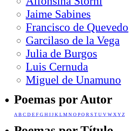
Alfonsina Storni
Jaime Sabines
Francisco de Quevedo
Garcilaso de la Vega
Julia de Burgos
Luis Cernuda
Miguel de Unamuno
Poemas por Autor
A
B
C
D
E
F
G
H
I
J
K
L
M
N
O
P
Q
R
S
T
U
V
W
X
Y
Z
Poemas por Título