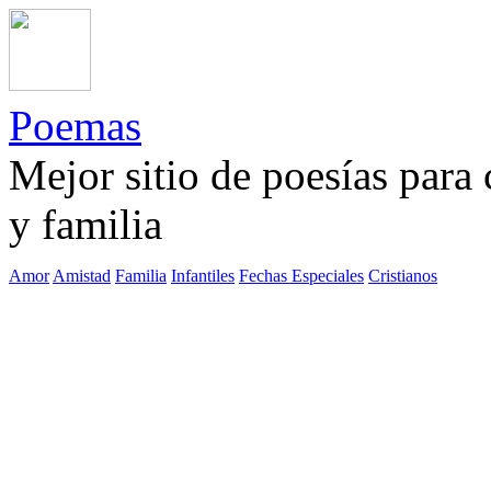
Poemas
Mejor sitio de poesías para
y familia
Amor
Amistad
Familia
Infantiles
Fechas Especiales
Cristianos