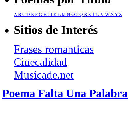
A
B
C
D
E
F
G
H
I
J
K
L
M
N
O
P
Q
R
S
T
U
V
W
X
Y
Z
Sitios de Interés
Frases romanticas
Cinecalidad
Musicade.net
Poema Falta Una Palabra