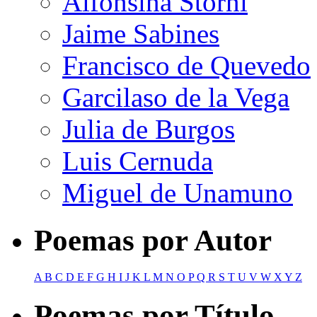
Alfonsina Storni
Jaime Sabines
Francisco de Quevedo
Garcilaso de la Vega
Julia de Burgos
Luis Cernuda
Miguel de Unamuno
Poemas por Autor
A
B
C
D
E
F
G
H
I
J
K
L
M
N
O
P
Q
R
S
T
U
V
W
X
Y
Z
Poemas por Título