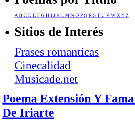
A
B
C
D
E
F
G
H
I
J
K
L
M
N
O
P
Q
R
S
T
U
V
W
X
Y
Z
Sitios de Interés
Frases romanticas
Cinecalidad
Musicade.net
Poema Extensión Y Fama 
De Iriarte