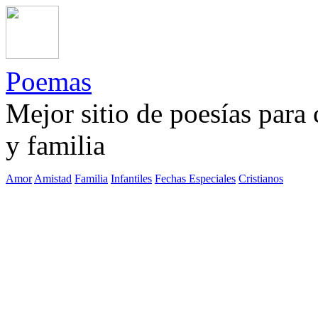
Poemas
Mejor sitio de poesías para
y familia
Amor
Amistad
Familia
Infantiles
Fechas Especiales
Cristianos