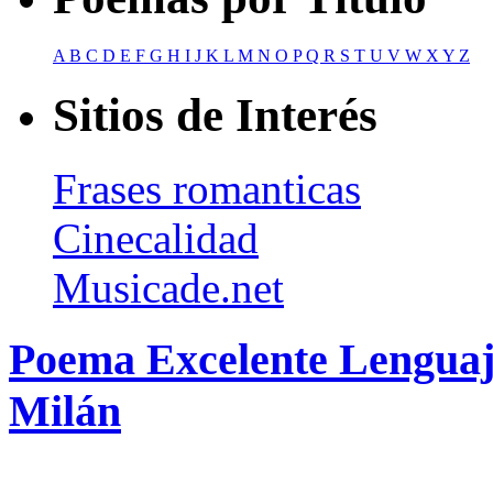
A
B
C
D
E
F
G
H
I
J
K
L
M
N
O
P
Q
R
S
T
U
V
W
X
Y
Z
Sitios de Interés
Frases romanticas
Cinecalidad
Musicade.net
Poema Excelente Lenguaj
Milán