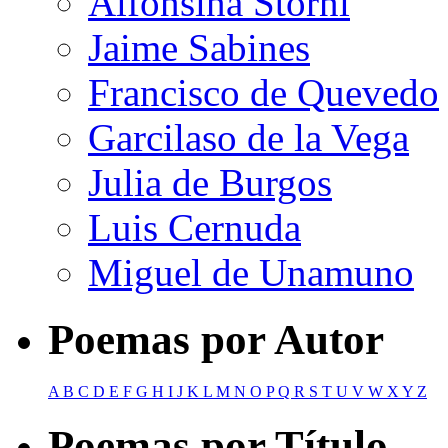
Alfonsina Storni
Jaime Sabines
Francisco de Quevedo
Garcilaso de la Vega
Julia de Burgos
Luis Cernuda
Miguel de Unamuno
Poemas por Autor
A
B
C
D
E
F
G
H
I
J
K
L
M
N
O
P
Q
R
S
T
U
V
W
X
Y
Z
Poemas por Título