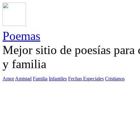
Poemas
Mejor sitio de poesías para
y familia
Amor
Amistad
Familia
Infantiles
Fechas Especiales
Cristianos