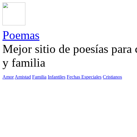
Poemas
Mejor sitio de poesías para
y familia
Amor
Amistad
Familia
Infantiles
Fechas Especiales
Cristianos