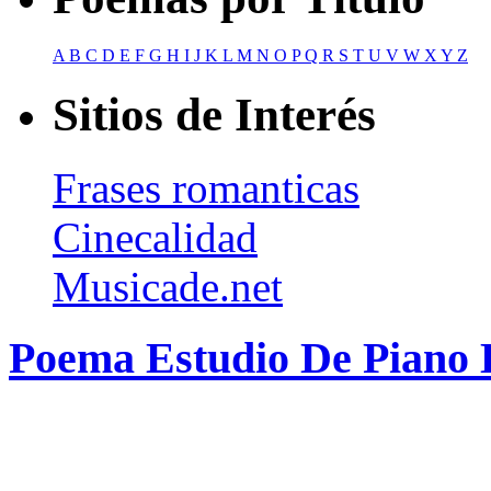
A
B
C
D
E
F
G
H
I
J
K
L
M
N
O
P
Q
R
S
T
U
V
W
X
Y
Z
Sitios de Interés
Frases romanticas
Cinecalidad
Musicade.net
Poema Estudio De Piano 