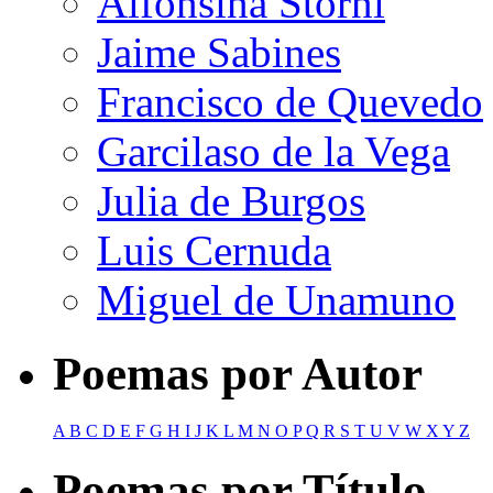
Alfonsina Storni
Jaime Sabines
Francisco de Quevedo
Garcilaso de la Vega
Julia de Burgos
Luis Cernuda
Miguel de Unamuno
Poemas por Autor
A
B
C
D
E
F
G
H
I
J
K
L
M
N
O
P
Q
R
S
T
U
V
W
X
Y
Z
Poemas por Título