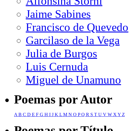
Alfonsina Storni
Jaime Sabines
Francisco de Quevedo
Garcilaso de la Vega
Julia de Burgos
Luis Cernuda
Miguel de Unamuno
Poemas por Autor
A
B
C
D
E
F
G
H
I
J
K
L
M
N
O
P
Q
R
S
T
U
V
W
X
Y
Z
Poemas por Título