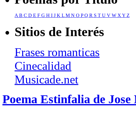
A
B
C
D
E
F
G
H
I
J
K
L
M
N
O
P
Q
R
S
T
U
V
W
X
Y
Z
Sitios de Interés
Frases romanticas
Cinecalidad
Musicade.net
Poema Estinfalia de Jose