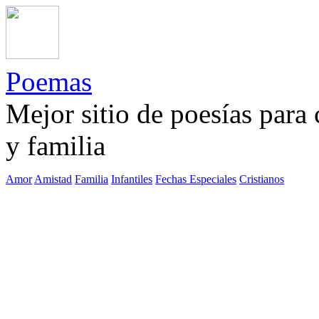
Poemas
Mejor sitio de poesías para
y familia
Amor
Amistad
Familia
Infantiles
Fechas Especiales
Cristianos