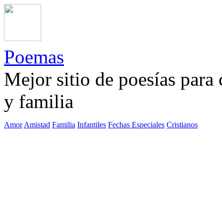
Poemas
Mejor sitio de poesías para
y familia
Amor
Amistad
Familia
Infantiles
Fechas Especiales
Cristianos