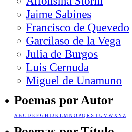
Alfonsina Storni
Jaime Sabines
Francisco de Quevedo
Garcilaso de la Vega
Julia de Burgos
Luis Cernuda
Miguel de Unamuno
Poemas por Autor
A
B
C
D
E
F
G
H
I
J
K
L
M
N
O
P
Q
R
S
T
U
V
W
X
Y
Z
Poemas por Título