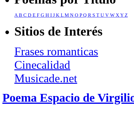
A
B
C
D
E
F
G
H
I
J
K
L
M
N
O
P
Q
R
S
T
U
V
W
X
Y
Z
Sitios de Interés
Frases romanticas
Cinecalidad
Musicade.net
Poema Espacio de Virgil