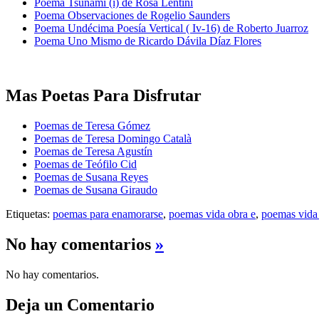
Poema Tsunami (i) de Rosa Lentini
Poema Observaciones de Rogelio Saunders
Poema Undécima Poesía Vertical ( Iv-16) de Roberto Juarroz
Poema Uno Mismo de Ricardo Dávila Díaz Flores
Mas Poetas Para Disfrutar
Poemas de Teresa Gómez
Poemas de Teresa Domingo Català
Poemas de Teresa Agustín
Poemas de Teófilo Cid
Poemas de Susana Reyes
Poemas de Susana Giraudo
Etiquetas:
poemas para enamorarse
,
poemas vida obra e
,
poemas vida o
No hay comentarios
»
No hay comentarios.
Deja un Comentario