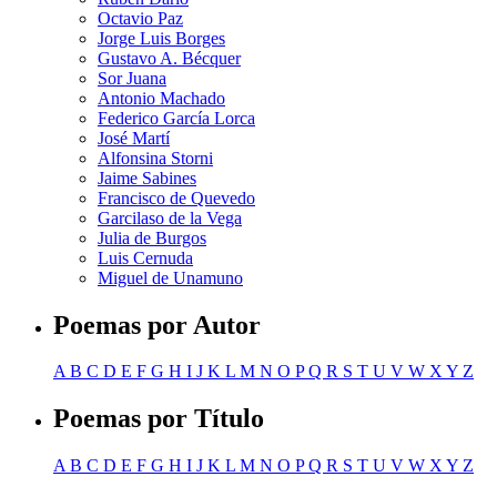
Octavio Paz
Jorge Luis Borges
Gustavo A. Bécquer
Sor Juana
Antonio Machado
Federico García Lorca
José Martí
Alfonsina Storni
Jaime Sabines
Francisco de Quevedo
Garcilaso de la Vega
Julia de Burgos
Luis Cernuda
Miguel de Unamuno
Poemas por Autor
A
B
C
D
E
F
G
H
I
J
K
L
M
N
O
P
Q
R
S
T
U
V
W
X
Y
Z
Poemas por Título
A
B
C
D
E
F
G
H
I
J
K
L
M
N
O
P
Q
R
S
T
U
V
W
X
Y
Z