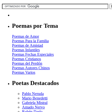
Poemas por Tema
Poemas de Amor
Poemas Para la Familia
Poemas de Amistad
Poemas Infantiles
Poemas Fechas Especiales
Poemas Cristianos
Poemas del Perdón
Poemas Autores Chinos
Poemas Varios
Poetas Destacados
Pablo Neruda
Mario Benedetti
Gabriela Mistral
Amado Nervo
Rubén Darío