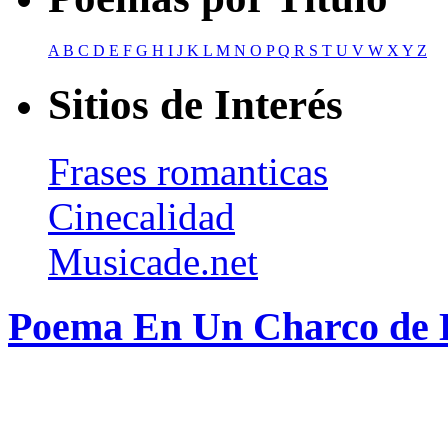
A
B
C
D
E
F
G
H
I
J
K
L
M
N
O
P
Q
R
S
T
U
V
W
X
Y
Z
Sitios de Interés
Frases romanticas
Cinecalidad
Musicade.net
Poema En Un Charco de 