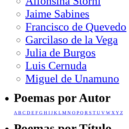
Alfonsina Storni
Jaime Sabines
Francisco de Quevedo
Garcilaso de la Vega
Julia de Burgos
Luis Cernuda
Miguel de Unamuno
Poemas por Autor
A
B
C
D
E
F
G
H
I
J
K
L
M
N
O
P
Q
R
S
T
U
V
W
X
Y
Z
Poemas por Título