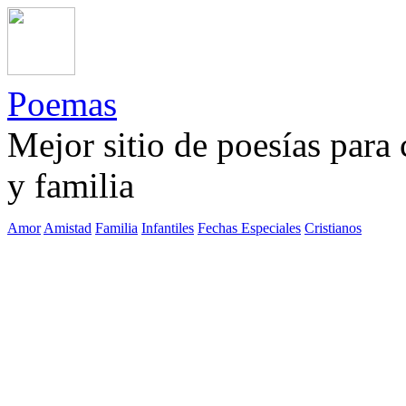
Poemas
Mejor sitio de poesías para
y familia
Amor
Amistad
Familia
Infantiles
Fechas Especiales
Cristianos