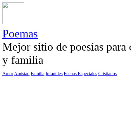
Poemas
Mejor sitio de poesías para
y familia
Amor
Amistad
Familia
Infantiles
Fechas Especiales
Cristianos