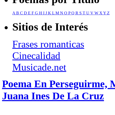
A
B
C
D
E
F
G
H
I
J
K
L
M
N
O
P
Q
R
S
T
U
V
W
X
Y
Z
Sitios de Interés
Frases romanticas
Cinecalidad
Musicade.net
Poema En Perseguirme, M
Juana Ines De La Cruz