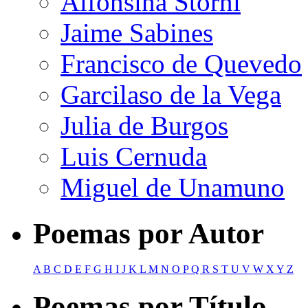
Alfonsina Storni
Jaime Sabines
Francisco de Quevedo
Garcilaso de la Vega
Julia de Burgos
Luis Cernuda
Miguel de Unamuno
Poemas por Autor
A
B
C
D
E
F
G
H
I
J
K
L
M
N
O
P
Q
R
S
T
U
V
W
X
Y
Z
Poemas por Título