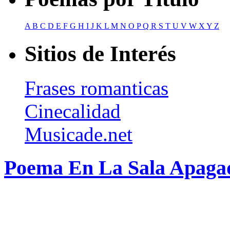
A
B
C
D
E
F
G
H
I
J
K
L
M
N
O
P
Q
R
S
T
U
V
W
X
Y
Z
Sitios de Interés
Frases romanticas
Cinecalidad
Musicade.net
Poema En La Sala Apagad