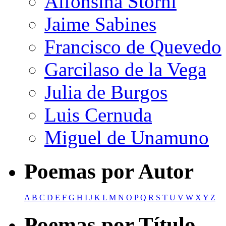
Alfonsina Storni
Jaime Sabines
Francisco de Quevedo
Garcilaso de la Vega
Julia de Burgos
Luis Cernuda
Miguel de Unamuno
Poemas por Autor
A
B
C
D
E
F
G
H
I
J
K
L
M
N
O
P
Q
R
S
T
U
V
W
X
Y
Z
Poemas por Título