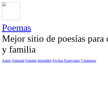
Poemas
Mejor sitio de poesías para
y familia
Amor
Amistad
Familia
Infantiles
Fechas Especiales
Cristianos