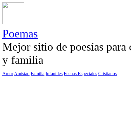
Poemas
Mejor sitio de poesías para
y familia
Amor
Amistad
Familia
Infantiles
Fechas Especiales
Cristianos