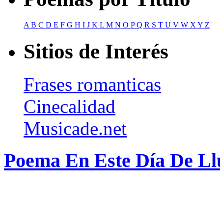
A
B
C
D
E
F
G
H
I
J
K
L
M
N
O
P
Q
R
S
T
U
V
W
X
Y
Z
Sitios de Interés
Frases romanticas
Cinecalidad
Musicade.net
Poema En Este Día De Ll