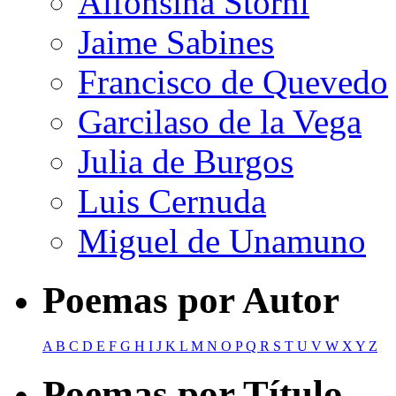
Alfonsina Storni
Jaime Sabines
Francisco de Quevedo
Garcilaso de la Vega
Julia de Burgos
Luis Cernuda
Miguel de Unamuno
Poemas por Autor
A
B
C
D
E
F
G
H
I
J
K
L
M
N
O
P
Q
R
S
T
U
V
W
X
Y
Z
Poemas por Título