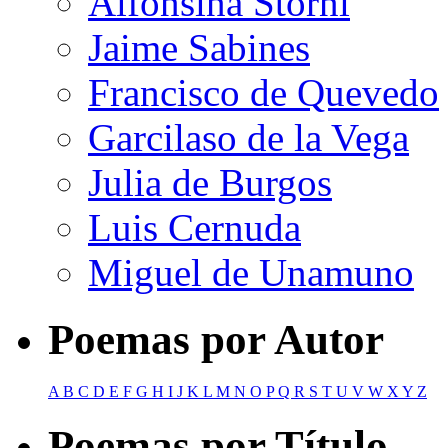
Alfonsina Storni
Jaime Sabines
Francisco de Quevedo
Garcilaso de la Vega
Julia de Burgos
Luis Cernuda
Miguel de Unamuno
Poemas por Autor
A
B
C
D
E
F
G
H
I
J
K
L
M
N
O
P
Q
R
S
T
U
V
W
X
Y
Z
Poemas por Título