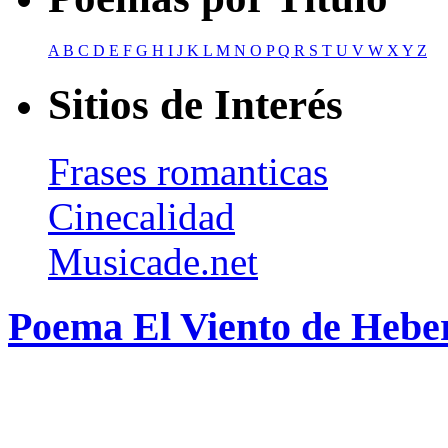
A
B
C
D
E
F
G
H
I
J
K
L
M
N
O
P
Q
R
S
T
U
V
W
X
Y
Z
Sitios de Interés
Frases romanticas
Cinecalidad
Musicade.net
Poema El Viento de Hebe