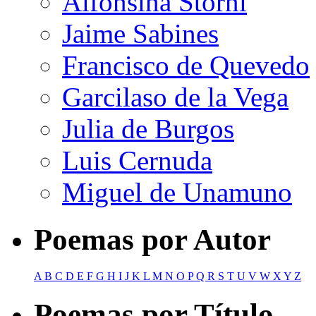
Alfonsina Storni
Jaime Sabines
Francisco de Quevedo
Garcilaso de la Vega
Julia de Burgos
Luis Cernuda
Miguel de Unamuno
Poemas por Autor
A
B
C
D
E
F
G
H
I
J
K
L
M
N
O
P
Q
R
S
T
U
V
W
X
Y
Z
Poemas por Título