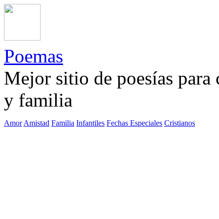
Poemas
Mejor sitio de poesías para
y familia
Amor
Amistad
Familia
Infantiles
Fechas Especiales
Cristianos