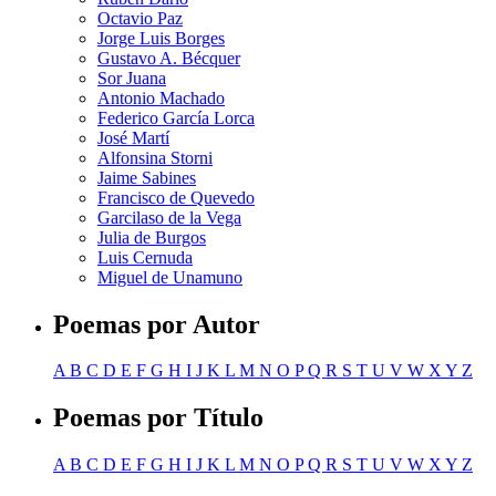
Octavio Paz
Jorge Luis Borges
Gustavo A. Bécquer
Sor Juana
Antonio Machado
Federico García Lorca
José Martí
Alfonsina Storni
Jaime Sabines
Francisco de Quevedo
Garcilaso de la Vega
Julia de Burgos
Luis Cernuda
Miguel de Unamuno
Poemas por Autor
A
B
C
D
E
F
G
H
I
J
K
L
M
N
O
P
Q
R
S
T
U
V
W
X
Y
Z
Poemas por Título
A
B
C
D
E
F
G
H
I
J
K
L
M
N
O
P
Q
R
S
T
U
V
W
X
Y
Z