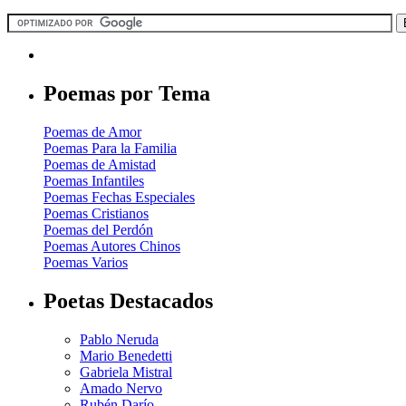
Poemas por Tema
Poemas de Amor
Poemas Para la Familia
Poemas de Amistad
Poemas Infantiles
Poemas Fechas Especiales
Poemas Cristianos
Poemas del Perdón
Poemas Autores Chinos
Poemas Varios
Poetas Destacados
Pablo Neruda
Mario Benedetti
Gabriela Mistral
Amado Nervo
Rubén Darío