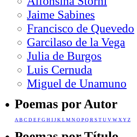
Alfonsina Storni
Jaime Sabines
Francisco de Quevedo
Garcilaso de la Vega
Julia de Burgos
Luis Cernuda
Miguel de Unamuno
Poemas por Autor
A
B
C
D
E
F
G
H
I
J
K
L
M
N
O
P
Q
R
S
T
U
V
W
X
Y
Z
Poemas por Título