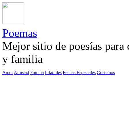
Poemas
Mejor sitio de poesías para
y familia
Amor
Amistad
Familia
Infantiles
Fechas Especiales
Cristianos