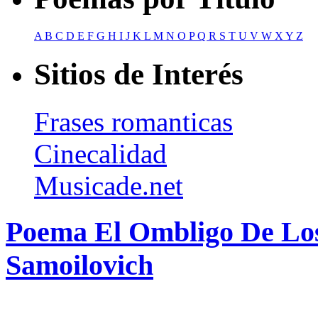
A
B
C
D
E
F
G
H
I
J
K
L
M
N
O
P
Q
R
S
T
U
V
W
X
Y
Z
Sitios de Interés
Frases romanticas
Cinecalidad
Musicade.net
Poema El Ombligo De Los
Samoilovich