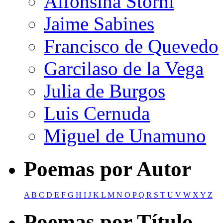
Alfonsina Storni
Jaime Sabines
Francisco de Quevedo
Garcilaso de la Vega
Julia de Burgos
Luis Cernuda
Miguel de Unamuno
Poemas por Autor
A
B
C
D
E
F
G
H
I
J
K
L
M
N
O
P
Q
R
S
T
U
V
W
X
Y
Z
Poemas por Título