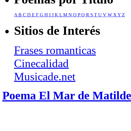
A
B
C
D
E
F
G
H
I
J
K
L
M
N
O
P
Q
R
S
T
U
V
W
X
Y
Z
Sitios de Interés
Frases romanticas
Cinecalidad
Musicade.net
Poema El Mar de Matild