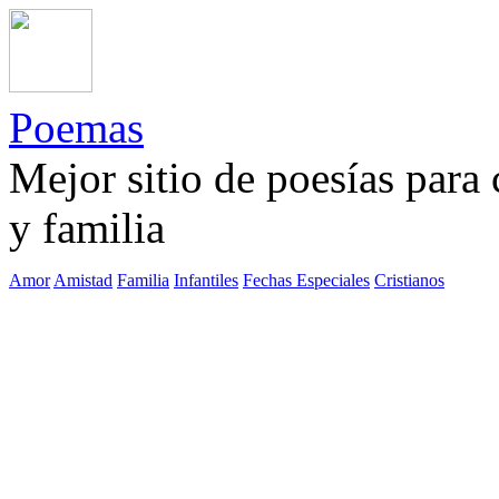
Poemas
Mejor sitio de poesías para
y familia
Amor
Amistad
Familia
Infantiles
Fechas Especiales
Cristianos