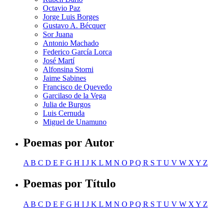
Octavio Paz
Jorge Luis Borges
Gustavo A. Bécquer
Sor Juana
Antonio Machado
Federico García Lorca
José Martí
Alfonsina Storni
Jaime Sabines
Francisco de Quevedo
Garcilaso de la Vega
Julia de Burgos
Luis Cernuda
Miguel de Unamuno
Poemas por Autor
A
B
C
D
E
F
G
H
I
J
K
L
M
N
O
P
Q
R
S
T
U
V
W
X
Y
Z
Poemas por Título
A
B
C
D
E
F
G
H
I
J
K
L
M
N
O
P
Q
R
S
T
U
V
W
X
Y
Z