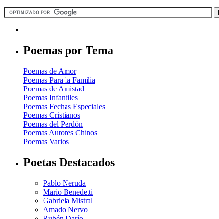
Poemas por Tema
Poemas de Amor
Poemas Para la Familia
Poemas de Amistad
Poemas Infantiles
Poemas Fechas Especiales
Poemas Cristianos
Poemas del Perdón
Poemas Autores Chinos
Poemas Varios
Poetas Destacados
Pablo Neruda
Mario Benedetti
Gabriela Mistral
Amado Nervo
Rubén Darío