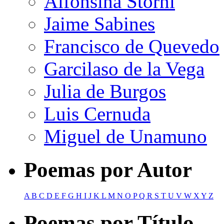
Alfonsina Storni
Jaime Sabines
Francisco de Quevedo
Garcilaso de la Vega
Julia de Burgos
Luis Cernuda
Miguel de Unamuno
Poemas por Autor
A
B
C
D
E
F
G
H
I
J
K
L
M
N
O
P
Q
R
S
T
U
V
W
X
Y
Z
Poemas por Título