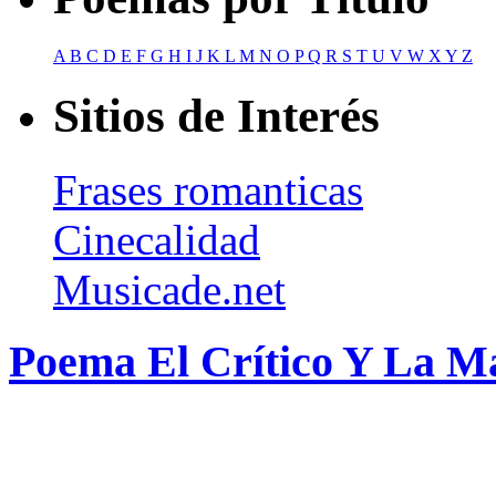
A
B
C
D
E
F
G
H
I
J
K
L
M
N
O
P
Q
R
S
T
U
V
W
X
Y
Z
Sitios de Interés
Frases romanticas
Cinecalidad
Musicade.net
Poema El Crítico Y La M