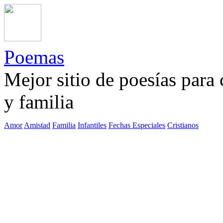
Poemas
Mejor sitio de poesías para
y familia
Amor
Amistad
Familia
Infantiles
Fechas Especiales
Cristianos