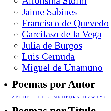
Alfonsina Storni
Jaime Sabines
Francisco de Quevedo
Garcilaso de la Vega
Julia de Burgos
Luis Cernuda
Miguel de Unamuno
Poemas por Autor
A
B
C
D
E
F
G
H
I
J
K
L
M
N
O
P
Q
R
S
T
U
V
W
X
Y
Z
Poemas por Título