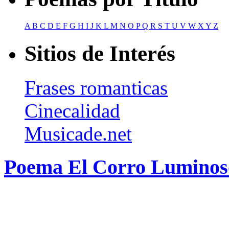
A
B
C
D
E
F
G
H
I
J
K
L
M
N
O
P
Q
R
S
T
U
V
W
X
Y
Z
Sitios de Interés
Frases romanticas
Cinecalidad
Musicade.net
Poema El Corro Luminoso