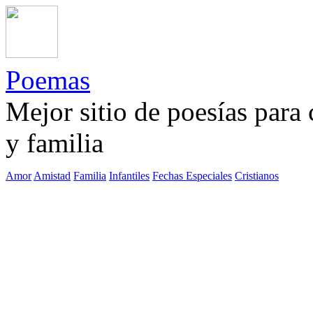
Poemas
Mejor sitio de poesías para
y familia
Amor
Amistad
Familia
Infantiles
Fechas Especiales
Cristianos