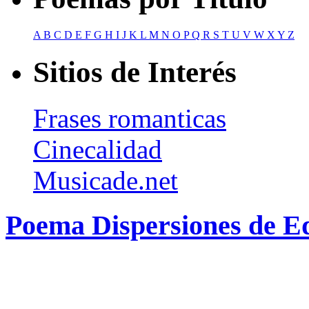
A
B
C
D
E
F
G
H
I
J
K
L
M
N
O
P
Q
R
S
T
U
V
W
X
Y
Z
Sitios de Interés
Frases romanticas
Cinecalidad
Musicade.net
Poema Dispersiones de 