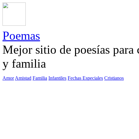
Poemas
Mejor sitio de poesías para
y familia
Amor
Amistad
Familia
Infantiles
Fechas Especiales
Cristianos