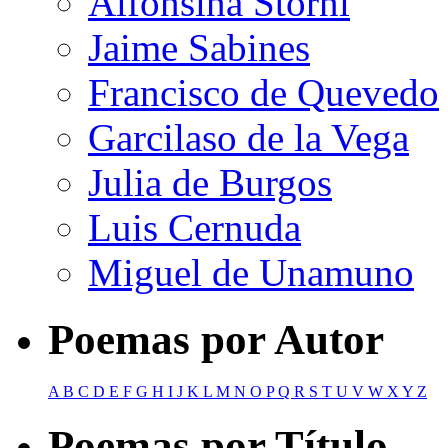
Alfonsina Storni
Jaime Sabines
Francisco de Quevedo
Garcilaso de la Vega
Julia de Burgos
Luis Cernuda
Miguel de Unamuno
Poemas por Autor
A
B
C
D
E
F
G
H
I
J
K
L
M
N
O
P
Q
R
S
T
U
V
W
X
Y
Z
Poemas por Título